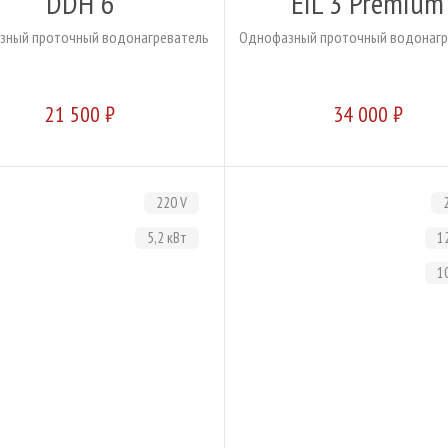
DDH 6
EIL 3 Premium
зный проточный водонагреватель
Однофазный проточный водонагр
21 500 ₽
34 000 ₽
220 V
5,2 кВт
1
1