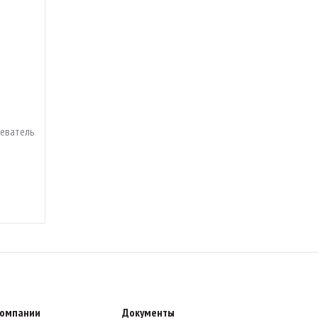
еватель
компании
Документы