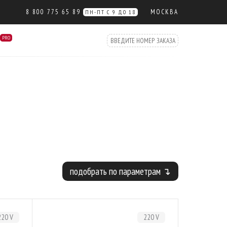
8 800 775 65 89
МОСКВА
ПН-ПТ С 9 ДО 18
PRO
подобрать по параметрам ↴
220 V
220 V