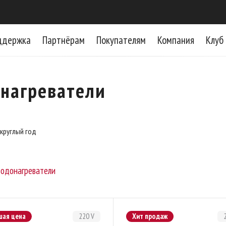
ддержка
Партнёрам
Покупателям
Компания
Клуб
нагреватели
 круглый год
одонагреватели
шая цена
220 V
Хит продаж