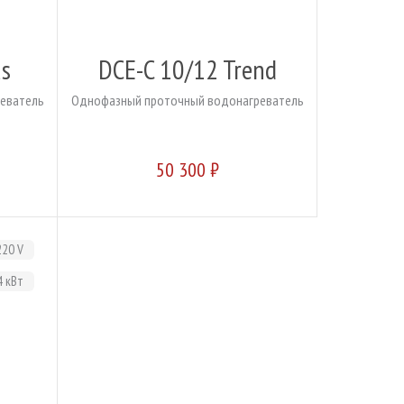
us
DCE-C 10/12 Trend
еватель
Однофазный проточный водонагреватель
50 300 ₽
220 V
4 кВт