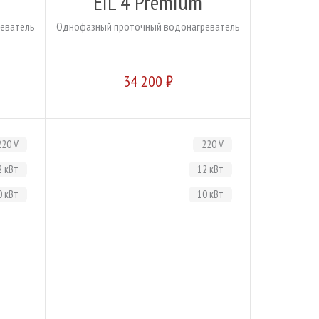
EIL 4 Premium
еватель
Однофазный проточный водонагреватель
34 200 ₽
220 V
220 V
2 кВт
12 кВт
0 кВт
10 кВт