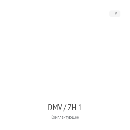
- V
DMV / ZH 1
Комплектующее