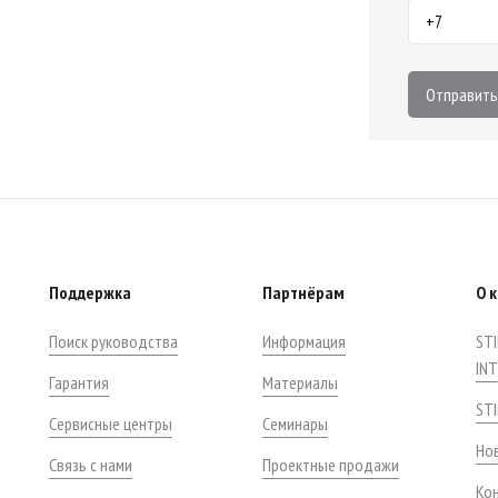
Отправить
Поддержка
Партнёрам
О 
Поиск руководства
Информация
STI
IN
Гарантия
Материалы
ST
Сервисные центры
Семинары
Нов
Связь с нами
Проектные продажи
Ко