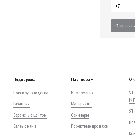
Отправить
Поддержка
Партнёрам
О 
Поиск руководства
Информация
STI
IN
Гарантия
Материалы
ST
Сервисные центры
Семинары
Нов
Связь с нами
Проектные продажи
Ко