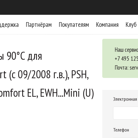
ддержка
Партнёрам
Покупателям
Компания
Клуб
Наш сервис
ы 90°C для
+7 495 12
Почта:
ser
t (с 09/2008 г.в.), PSH,
omfort EL, EWH...Mini (U)
Электронная
Телефон