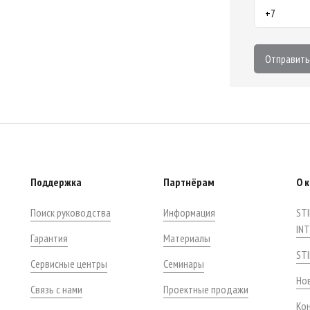
Отправить
Поддержка
Партнёрам
О 
Поиск руководства
Информация
STI
IN
Гарантия
Материалы
ST
Сервисные центры
Семинары
Нов
Связь с нами
Проектные продажи
Ко