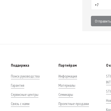
Отправить
Поддержка
Партнёрам
О 
Поиск руководства
Информация
STI
IN
Гарантия
Материалы
ST
Сервисные центры
Семинары
Нов
Связь с нами
Проектные продажи
Ко