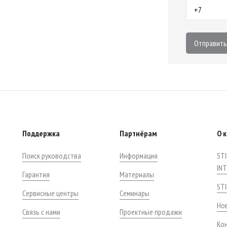
Отправить
Поддержка
Партнёрам
О 
Поиск руководства
Информация
STI
IN
Гарантия
Материалы
ST
Сервисные центры
Семинары
Нов
Связь с нами
Проектные продажи
Ко