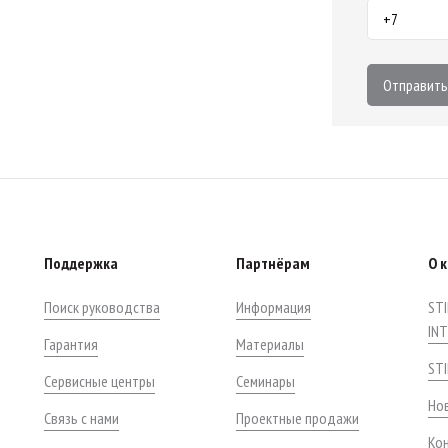
Отправить
Поддержка
Партнёрам
О 
Поиск руководства
Информация
STI
IN
Гарантия
Материалы
ST
Сервисные центры
Семинары
Нов
Связь с нами
Проектные продажи
Ко