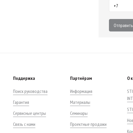
Отправить
Поддержка
Партнёрам
О 
Поиск руководства
Информация
STI
IN
Гарантия
Материалы
ST
Сервисные центры
Семинары
Нов
Связь с нами
Проектные продажи
Ко