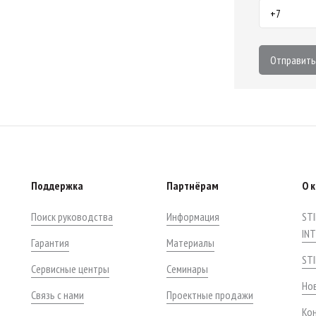
Отправить
Поддержка
Партнёрам
О 
Поиск руководства
Информация
STI
IN
Гарантия
Материалы
ST
Сервисные центры
Семинары
Нов
Связь с нами
Проектные продажи
Ко