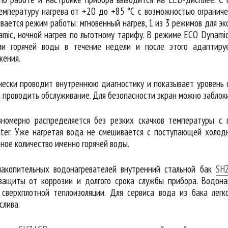
емпературу нагрева от +20 до +85 °С с возможностью ограниче
вается режим работы: мгновенный нагрев, 1 из 3 режимов для эк
mic, ночной нагрев по льготному тарифу. В режиме ECO Dynami
и горячей воды в течение недели и после этого адаптир
жения.
чески проводит внутреннюю диагностику и показывает уровень 
а проводить обслуживание. Для безопасности экран можно заблок
номерно распределяется без резких скачков температуры с 
ater. Уже нагретая вода не смешивается с поступающей холод
ное количество именно горячей воды.
накопительных водонагревателей внутренний стальной бак
SH
защиты от коррозии и долгого срока службы прибора. Водона
 сверхплотной теплоизоляции. Для сервиса вода из бака легк
слива.