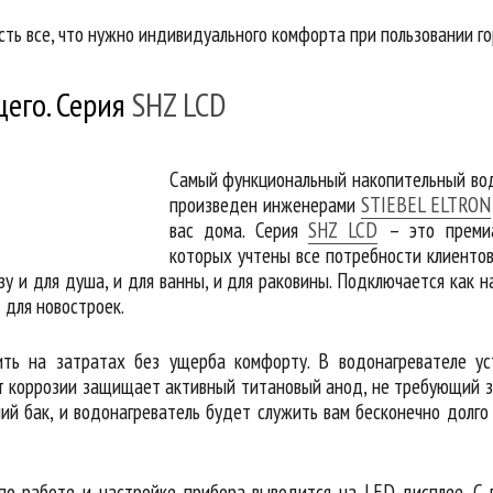
сть все, что нужно индивидуального комфорта при пользовании го
щего. Серия
SHZ LCD
Самый функциональный накопительный вод
произведен инженерами
STIEBEL ELTRON
вас дома. Серия
SHZ LCD
– это премиа
которых учтены все потребности клиентов
у и для душа, и для ванны, и для раковины. Подключается как на
 для новостроек.
ть на затратах без ущерба комфорту. В водонагревателе у
т коррозии защищает активный титановый анод, не требующий 
ний бак, и водонагреватель будет служить вам бесконечно долг
о работе и настройке прибора выводится на LED-дисплее. С