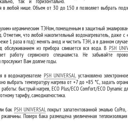
кально, так и горизонтально.
ся в любой нише. Объем от 30 до 150 л позволяет выбрать по
ухим» керамическим ТЭНом, помещенным в защитный эмалированн
. Отметим, что любой накопительный водонагреватель, даже с 
реже 1 раза в год): менять анод и чистить ТЭН, а в данном случае
д обслуживанием из прибора сливается вся вода. В
PSH UNI
чает работу сервисного специалиста. Не забывайте прово
н прослужит Вам долгие годы.
ля в водонагревателе
PSH UNIVERSAL
установлено электронное
но выбрать температуру нагрева от +7 до +85 °С, задать огра
 работы: быстрый нагрев, ECO Plus/ECO Comfort/ECO Dynamic дл
ьготному тарифу, самодиагностика.
ли бак
PSH UNIVERSAL
покрыт запатентованной эмалью CoPro, 
 ржавчины. Поверх бака размещена увеличенная теплоизоляция