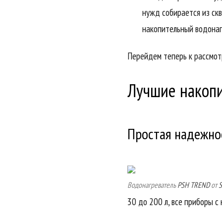
нужд собирается из скв
накопительный водонаг
Перейдем теперь к рассмот
Лучшие накопи
Простая надежно
Водонагреватель
PSH TREND
от
S
30 до 200 л, все приборы с