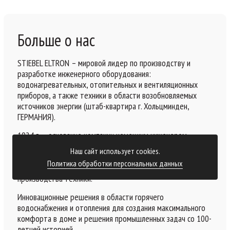
Больше о нас
STIEBEL ELTRON – мировой лидер по производству и
разработке инженерного оборудования:
водонагревательных, отопительных и вентиляционных
приборов, а также техники в области возобновляемых
источников энергии (штаб-квартира г. Хольцминден,
ГЕРМАНИЯ).
1924 г. – основание компании немецким инженером
Доктором Теодором Штибелем – изобретателем первого
Наш сайт использует cookies.
в мире цилиндрического погружного кипятильника. На
Политика обработки персональных данных
сегодняшний день более 1 700 разработок в области
производства техники.
Инновационные решения в области горячего
водоснабжения и отопления для создания максимального
комфорта в доме и решения промышленных задач со 100-
летней историей.