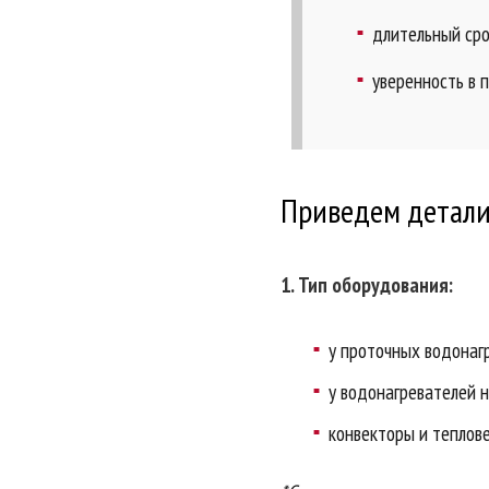
длительный ср
уверенность в 
Приведем детали
1. Тип оборудования:
у проточных водонаг
у водонагревателей 
конвекторы и теплов