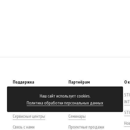
Поддержка
Партнёрам
О 
Поиск руководства
Информация
STI
Наш сайт использует cookies.
IN
Политика обработки персональных данных
Гарантия
Материалы
ST
Сервисные центры
Семинары
Нов
Связь с нами
Проектные продажи